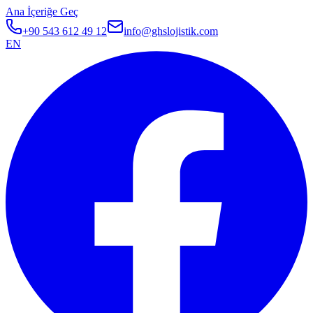
Ana İçeriğe Geç
+90 543 612 49 12
info@ghslojistik.com
EN