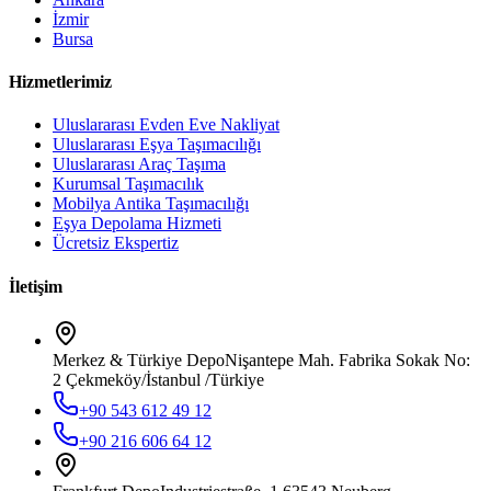
İzmir
Bursa
Hizmetlerimiz
Uluslararası Evden Eve Nakliyat
Uluslararası Eşya Taşımacılığı
Uluslararası Araç Taşıma
Kurumsal Taşımacılık
Mobilya Antika Taşımacılığı
Eşya Depolama Hizmeti
Ücretsiz Ekspertiz
İletişim
Merkez & Türkiye Depo
Nişantepe Mah. Fabrika Sokak No:
2 Çekmeköy/İstanbul /Türkiye
+90 543 612 49 12
+90 216 606 64 12