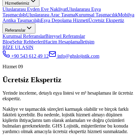
Hizmetlerimiz
Uluslararası Evden Eve Nakliyat
Uluslararası Eşya
Taşımacılığı
Uluslararası Araç Taşıma
Kurumsal Taşımacılık
Mobilya
Antika Taşımacılığı
Eşya Depolama Hizmeti
Ücretsiz Ekspertiz
Referanslar
Kurumsal Referanslar
Bireysel Referanslar
Blog
Şehir Rehberleri
Hacim Hesaplama
İletişim
BİZE ULAŞIN
+90 543 612 49 12
info@ghslojistik.com
Hizmet 09
Ücretsiz Ekspertiz
Yerinde inceleme, detaylı eşya listesi ve m³ hesaplaması ile ücretsiz
ekspertiz.
Nakliye ve taşımacılık süreçleri karmaşık olabilir ve birçok farklı
faktörü içerebilir. Bu nedenle, lojistik hizmeti almayı düşünen
kişilerin ihtiyaçlarını tam olarak anlamaları ve doğru çözümleri
bulmaları gerekmektedir. GHS Lojistik, müşterilerine bu konuda
yardımcı olmak amacıyla ücretsiz ekspertiz hizmeti sunmaktadır.