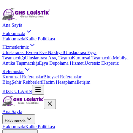
Ana Sayfa
Hakkımızda
Hakkımızda
Kalite Politikası
Hizmetlerimiz
Uluslararası Evden Eve Nakliyat
Uluslararası Eşya
Taşımacılığı
Uluslararası Araç Taşıma
Kurumsal Taşımacılık
Mobilya
Antika Taşımacılığı
Eşya Depolama Hizmeti
Ücretsiz Ekspertiz
Referanslar
Kurumsal Referanslar
Bireysel Referanslar
Blog
Şehir Rehberleri
Hacim Hesaplama
İletişim
BİZE ULAŞIN
Ana Sayfa
Hakkımızda
Hakkımızda
Kalite Politikası