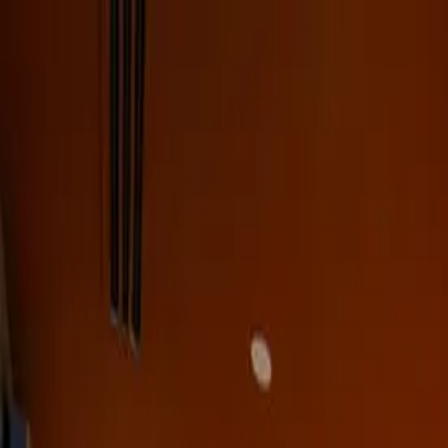
Ana İçeriğe Geç
+90 543 612 49 12
info@ghslojistik.com
EN